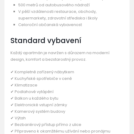
500 metrů od autobusového nádraží
V pěší vzdálenosti restaurace, obchody,
supermarkety, zdravotní střediska i školy
Celoroční občanská vybavenost
Standard vybavení
Každý apartmán je navržen s důrazem na moderní
design, komfort a bezstarostný provoz.
✔ Kompletně zařízený nábytkem
✔ Kuchyňské spotřebiče v ceně
✔ Klimatizace
✔ Podlahové vytápění
✔ Balkon u každého bytu
✔ Elektronické vstupní zámky
✔ Kamerový systém budovy
✔ Výtah
✔ Bezbariérový přístup přímo z ulice
✔ Připraveno k okamžitému užívání nebo pronájmu