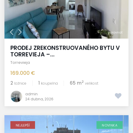
porovnat
PRODEJ ZREKONSTRUOVANÉHO BYTU V
TORREVIEJA –...
Torrevieja
169.000 €
2
2
1
65 m
ložnice
koupelna
velikost
admin
24 dubna, 2026
NEJLEPŠÍ
NOVINKA