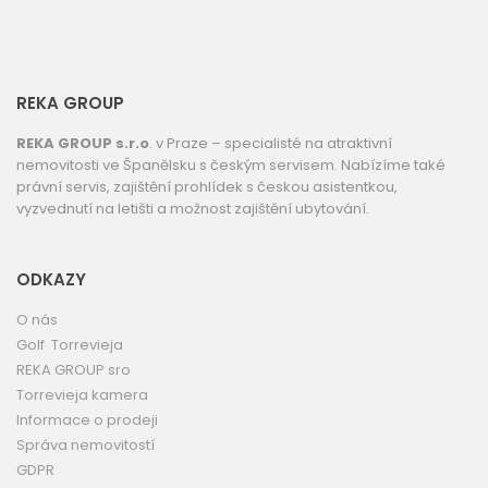
REKA GROUP
REKA GROUP s.r.o
. v Praze – specialisté na atraktivní
nemovitosti ve Španělsku s českým servisem. Nabízíme také
právní servis, zajištění prohlídek s českou asistentkou,
vyzvednutí na letišti a možnost zajištění ubytování.
ODKAZY
O nás
Golf Torrevieja
REKA GROUP sro
Torrevieja kamera
Informace o prodeji
Správa nemovitostí
GDPR