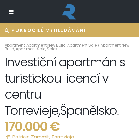
POKROČILÉ VYHLEDÁVÁNÍ
Apartment
,
Apartment New Build
,
Apartment Sale
/
Apartment New
Build
,
Apartment Sale
,
Sales
Investiční apartmán s
turistickou licencí v
centru
Torrevieje,Španělsko.
170.000 €
Patricio Zammit,
Torrevieja