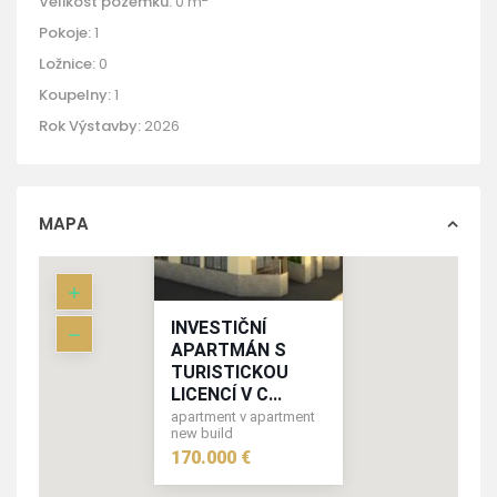
Velikost pozemku:
0 m
Pokoje:
1
Ložnice:
0
Koupelny:
1
Rok Výstavby:
2026
MAPA
INVESTIČNÍ
APARTMÁN S
TURISTICKOU
LICENCÍ V C...
apartment v apartment
new build
170.000 €
170.000 €