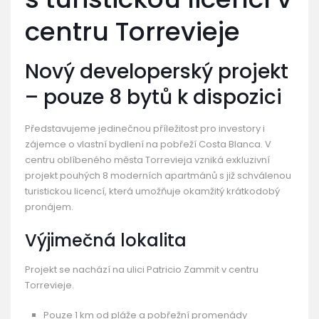
centru Torrevieje
Nový developerský projekt
– pouze 8 bytů k dispozici
Představujeme jedinečnou příležitost pro investory i
zájemce o vlastní bydlení na pobřeží Costa Blanca. V
centru oblíbeného města Torrevieja vzniká exkluzivní
projekt pouhých 8 moderních apartmánů s již schválenou
turistickou licencí, která umožňuje okamžitý krátkodobý
pronájem.
Výjimečná lokalita
Projekt se nachází na ulici Patricio Zammit v centru
Torrevieje.
Pouze 1 km od pláže a pobřežní promenády