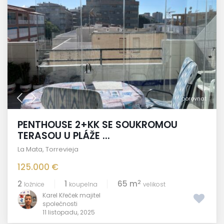
porovnat
PENTHOUSE 2+KK SE SOUKROMOU
TERASOU U PLÁŽE ...
La Mata
,
Torrevieja
125.000 €
2
2
1
65 m
ložnice
koupelna
velikost
Karel Křeček majitel
společnosti
11 listopadu, 2025