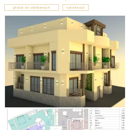
přidat do oblíbených
vytisknout