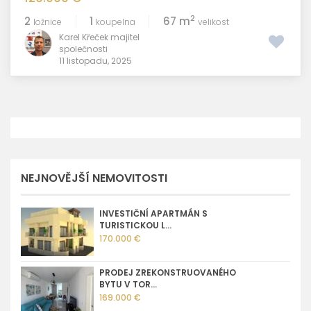
2
2
1
67 m
ložnice
koupelna
velikost
Karel Křeček majitel
společnosti
11 listopadu, 2025
NEJNOVĚJŠÍ NEMOVITOSTI
INVESTIČNÍ APARTMÁN S
TURISTICKOU L...
170.000 €
PRODEJ ZREKONSTRUOVANÉHO
BYTU V TOR...
169.000 €