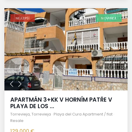
NEJLEPŠÍ
NOVINKA
porovnat
APARTMÁN 3+KK V HORNÍM PATŘE V
PLAYA DE LOS ...
Torrevieja
,
Torrevieja · Playa del Cura Apartment / flat ·
Resale
129.000 €