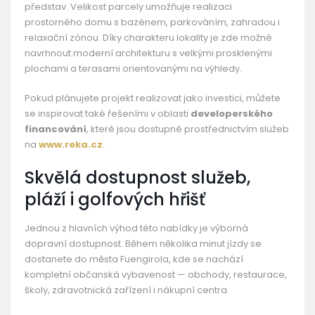
představ. Velikost parcely umožňuje realizaci
prostorného domu s bazénem, parkováním, zahradou i
relaxační zónou. Díky charakteru lokality je zde možné
navrhnout moderní architekturu s velkými prosklenými
plochami a terasami orientovanými na výhledy.
Pokud plánujete projekt realizovat jako investici, můžete
se inspirovat také řešeními v oblasti
developerského
financování
, které jsou dostupné prostřednictvím služeb
na
www.reka.cz
.
Skvělá dostupnost služeb,
pláží i golfových hřišť
Jednou z hlavních výhod této nabídky je výborná
dopravní dostupnost. Během několika minut jízdy se
dostanete do města Fuengirola, kde se nachází
kompletní občanská vybavenost — obchody, restaurace,
školy, zdravotnická zařízení i nákupní centra.