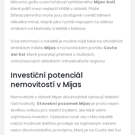
Milovníci golfu ocení blízkost vyhlášeného
Mijas Golf
,
které patří mezi nejlepší hřiště v oblasti. Pláže
Středozemního moře jsou dostupné rovněž během
několika minut, stejně jako rychlé napojení na dálnici
směrem na Marbellu a letiště v Málaze.
Více informací o lokalitě je možné najít také na oficiálních
stránkách města
Mijas
a na turistickém portálu
Costa
del Sol
, které poskytují přehled o službách,
volnočasových aktivitách i infrastruktuře regionu.
Investiční potenciál
nemovitostí v Mijas
Nemovitosti v oblasti Mijas dlouhodobě vykazují stabilní
růst hodnoty.
Stavební pozemek Mijas
je proto nejen
skvělou volbou pro vlastní bydlení, ale také velmi
zajímavou investicí. Výstavba nové vily v této lokalitě
nabízí možnost dalšího prodeje se zajímavým ziskem
nebo dlouhodobého pronájmu, který je na Costa del Sol