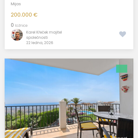
Mijas
200.000 €
0
ložnice
Karel Křeček majitel
společnosti
22 ledna, 2026
porovnat