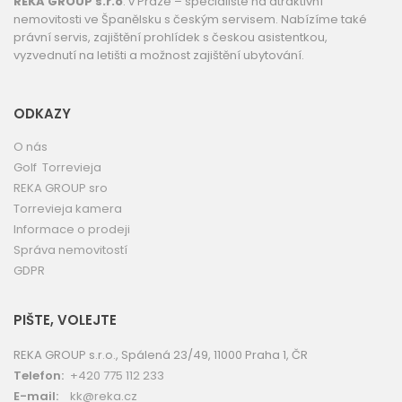
REKA GROUP s.r.o
. v Praze – specialisté na atraktivní
nemovitosti ve Španělsku s českým servisem. Nabízíme také
právní servis, zajištění prohlídek s českou asistentkou,
vyzvednutí na letišti a možnost zajištění ubytování.
ODKAZY
O nás
Golf Torrevieja
REKA GROUP sro
Torrevieja kamera
Informace o prodeji
Správa nemovitostí
GDPR
PIŠTE, VOLEJTE
REKA GROUP s.r.o., Spálená 23/49, 11000 Praha 1, ČR
Telefon:
+420 775 112 233
E-mail:
kk@reka.cz