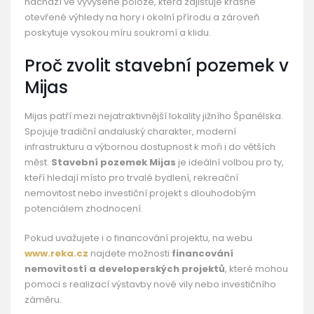
nachází ve vyvýšené poloze, která zajišťuje krásné
otevřené výhledy na hory i okolní přírodu a zároveň
poskytuje vysokou míru soukromí a klidu.
Proč zvolit stavební pozemek v
Mijas
Mijas patří mezi nejatraktivnější lokality jižního Španělska.
Spojuje tradiční andaluský charakter, moderní
infrastrukturu a výbornou dostupnost k moři i do větších
měst.
Stavební pozemek Mijas
je ideální volbou pro ty,
kteří hledají místo pro trvalé bydlení, rekreační
nemovitost nebo investiční projekt s dlouhodobým
potenciálem zhodnocení.
Pokud uvažujete i o financování projektu, na webu
www.reka.cz
najdete možnosti
financování
nemovitostí a developerských projektů
, které mohou
pomoci s realizací výstavby nové vily nebo investičního
záměru.