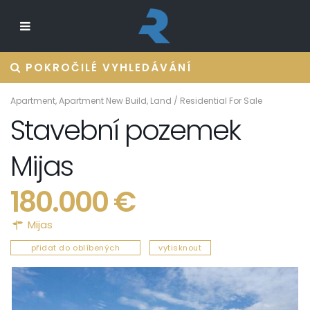
POKROČILÉ VYHLEDÁVÁNÍ
Apartment
,
Apartment New Build
,
Land
/
Residential For Sale
Stavební pozemek
Mijas
180.000 €
Mijas
přidat do oblíbených
vytisknout