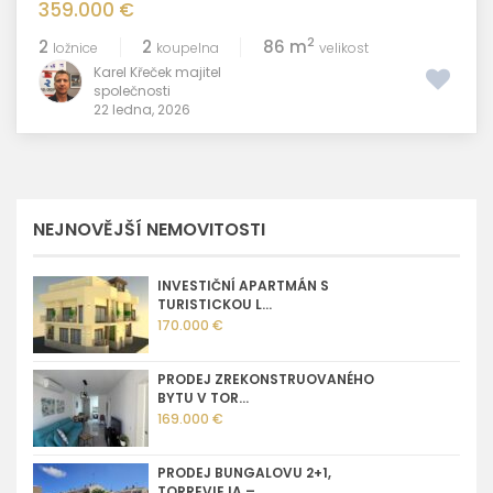
359.000 €
2
2
2
86 m
ložnice
koupelna
velikost
Karel Křeček majitel
společnosti
22 ledna, 2026
NEJNOVĚJŠÍ NEMOVITOSTI
INVESTIČNÍ APARTMÁN S
TURISTICKOU L...
170.000 €
PRODEJ ZREKONSTRUOVANÉHO
BYTU V TOR...
169.000 €
PRODEJ BUNGALOVU 2+1,
TORREVIEJA – ...