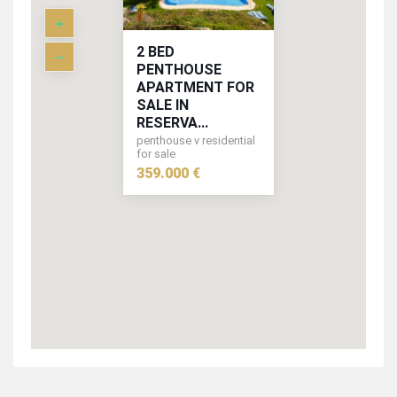
2 BED
PENTHOUSE
APARTMENT FOR
SALE IN
RESERVA...
penthouse v residential
359.000 €
for sale
359.000 €