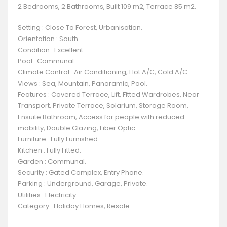
2 Bedrooms, 2 Bathrooms, Built 109 m2, Terrace 85 m2.
Setting : Close To Forest, Urbanisation.
Orientation : South.
Condition : Excellent.
Pool : Communal.
Climate Control : Air Conditioning, Hot A/C, Cold A/C.
Views : Sea, Mountain, Panoramic, Pool.
Features : Covered Terrace, Lift, Fitted Wardrobes, Near
Transport, Private Terrace, Solarium, Storage Room,
Ensuite Bathroom, Access for people with reduced
mobility, Double Glazing, Fiber Optic.
Furniture : Fully Furnished.
Kitchen : Fully Fitted.
Garden : Communal.
Security : Gated Complex, Entry Phone.
Parking : Underground, Garage, Private.
Utilities : Electricity.
Category : Holiday Homes, Resale.