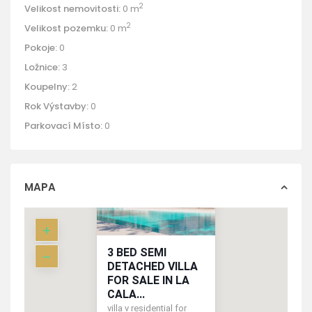
2
Velikost nemovitosti:
0 m
2
Velikost pozemku:
0 m
Pokoje:
0
Ložnice:
3
Koupelny:
2
Rok Výstavby:
0
Parkovací Místo:
0
MAPA
3 BED SEMI
DETACHED VILLA
FOR SALE IN LA
CALA...
villa v residential for