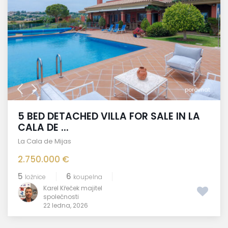
porovnat
5 BED DETACHED VILLA FOR SALE IN LA
CALA DE ...
La Cala de Mijas
2.750.000 €
5
6
ložnice
koupelna
Karel Křeček majitel
společnosti
22 ledna, 2026