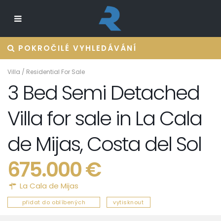
POKROČILÉ VYHLEDÁVÁNÍ
Villa
/
Residential For Sale
3 Bed Semi Detached
Villa for sale in La Cala
de Mijas, Costa del Sol
675.000 €
La Cala de Mijas
přidat do oblíbených
vytisknout