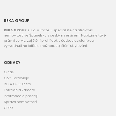
REKA GROUP
REKA GROUP s.r.o
. v Praze – specialisté na atraktivní
nemovitosti ve Španělsku s českým servisem. Nabízíme také
právní servis, zajištění prohlídek s českou asistentkou,
vyzvednutí na letišti a možnost zajištění ubytování.
ODKAZY
O nás
Golf Torrevieja
REKA GROUP sro
Torrevieja kamera
Informace o prodeji
Správa nemovitostí
GDPR