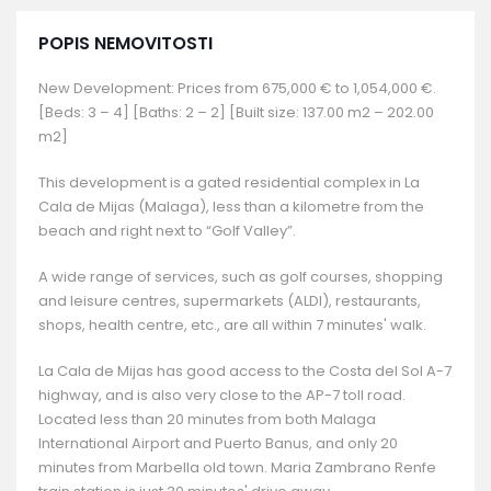
POPIS NEMOVITOSTI
New Development: Prices from 675,000 € to 1,054,000 €.
[Beds: 3 – 4] [Baths: 2 – 2] [Built size: 137.00 m2 – 202.00
m2]
This development is a gated residential complex in La
Cala de Mijas (Malaga), less than a kilometre from the
beach and right next to “Golf Valley”.
A wide range of services, such as golf courses, shopping
and leisure centres, supermarkets (ALDI), restaurants,
shops, health centre, etc., are all within 7 minutes' walk.
La Cala de Mijas has good access to the Costa del Sol A-7
highway, and is also very close to the AP-7 toll road.
Located less than 20 minutes from both Malaga
International Airport and Puerto Banus, and only 20
minutes from Marbella old town. Maria Zambrano Renfe