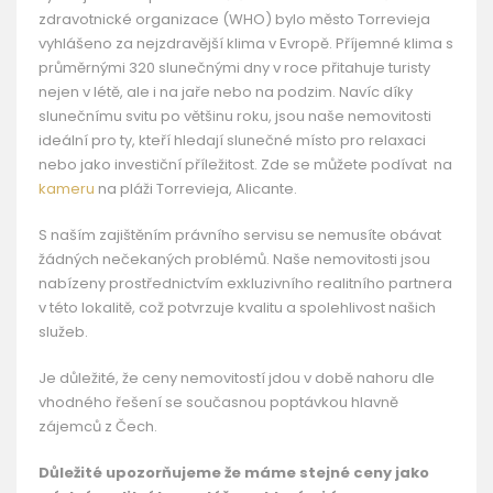
zdravotnické organizace (WHO) bylo město Torrevieja
vyhlášeno za nejzdravější klima v Evropě. Příjemné klima s
průměrnými 320 slunečnými dny v roce přitahuje turisty
nejen v létě, ale i na jaře nebo na podzim. Navíc díky
slunečnímu svitu po většinu roku, jsou naše nemovitosti
ideální pro ty, kteří hledají slunečné místo pro relaxaci
nebo jako investiční příležitost. Zde se můžete podívat na
kameru
na pláži Torrevieja, Alicante.
S naším zajištěním právního servisu se nemusíte obávat
žádných nečekaných problémů. Naše nemovitosti jsou
nabízeny prostřednictvím exkluzivního realitního partnera
v této lokalitě, což potvrzuje kvalitu a spolehlivost našich
služeb.
Je důležité, že ceny nemovitostí jdou v době nahoru dle
vhodného řešení se současnou poptávkou hlavně
zájemců z Čech.
Důležité upozorňujeme že máme stejné ceny jako