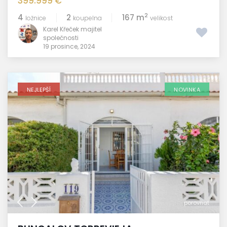
399.999 €
2
4
2
167 m
ložnice
koupelna
velikost
Karel Křeček majitel
společnosti
19 prosince, 2024
NEJLEPŠÍ
NOVINKA
porovnat