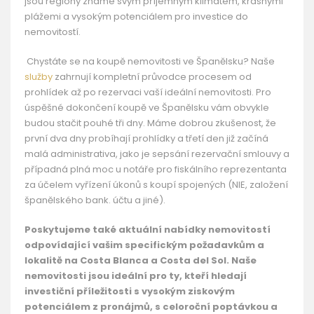
jsou regiony známé svým příjemným klimatem, krásnými
plážemi a vysokým potenciálem pro investice do
nemovitostí.
Chystáte se na koupě nemovitosti ve Španělsku? Naše
služby
zahrnují kompletní průvodce procesem od
prohlídek až po rezervaci vaší ideální nemovitosti. Pro
úspěšné dokončení koupě ve Španělsku vám obvykle
budou stačit pouhé tři dny. Máme dobrou zkušenost, že
první dva dny probíhají prohlídky a třetí den již začíná
malá administrativa, jako je sepsání rezervační smlouvy a
případná plná moc u notáře pro fiskálního reprezentanta
za účelem vyřízení úkonů s koupí spojených (NIE, založení
španělského bank. účtu a jiné).
Poskytujeme také aktuální nabídky nemovitostí
odpovídající vašim specifickým požadavkům a
lokalitě na Costa Blanca a Costa del Sol. Naše
nemovitosti jsou ideální pro ty, kteří hledají
investiční příležitosti s vysokým ziskovým
potenciálem z pronájmů, s celoroční poptávkou a