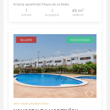
Krásný apartmán Playa de La Mata
2
1
1
45 m
ložnice
koupelna
velikost
NEJLEPŠÍ
NOVOSTAVBA
sem vede prodejní linka