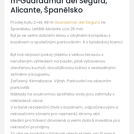
m²Guardamar del Segura,
Alicante, Španělsko
Prodej bytu 2+kk 48 m
Guardamar del Segura
ve
Španělsku. Letiště Alicante cca 25 min.
Byt je ve velmi dobrém stavu v obytném komplexu s
bazénem a společným parkováním. A s turistickou licencí.
Byt má obývací pokoj-jídelnu s velkou terasou s
nerušeným výhledem na bazén, plně vybavenou
otevřenou kuchyň, dvoulůžkovou ložnici s vestavěnými
skříněmi a koupelnu.
Zařízený. Klimatizace. Výtah. Parkování na obecním
parkovišti.
Náklady na soukromou spotřebu vody jsou zahrnuty v
nákladech obce.
V krásné rezidenční čtvrti s bazénem, odpočinkovými a
rekreačními zónami pro nejmenší, stromy atd…
Ideální pro trávení dovolené a velmi dobrá investice pro
rekreační pronájmy.
To vše se nachází v blízkosti všech služeb, asi 10 minut