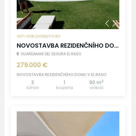
sem vede prodejní linka
NOVOSTAVBA REZIDENČNÍHO DO...
GUARDAMAR DEL SEGURA EL RASO
279.000 €
NOVOSTAVBA REZIDENČNÍHO DOMU V EL RASO
2
3
1
90 m
ložnice
koupelna
velikost