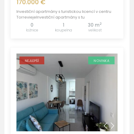
170.000 €
Investiční apartmány s turistickou licencí v centru
TorreviejeInvestiční apartmány s tu
2
0
1
30 m
ložnice
koupelna
velikost
NEJLEPŠÍ
NOVINKA