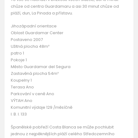
chůze od centra Guardamaru a asi 30 minut chůze od
pláží, dun, La Pinada a přístavu.
Jihozápadní orientace
Oblast Guardamar Center
Postaveno 2007
Užitná plocha 48m²
patro 1
Pokoje 1
Město Guardamar del Segura
Zastavěná plocha 54m²
Koupelny 1
Terasa Ano
Parkování v ceně Ano
VÝTAH Ano
Komunitní výdaje 129 /měsíčně
I. B. I. 133
Španělské pobřeží Costa Blanca se může pochlubit
jednou z nejpěknějších pláží celého Středozemního