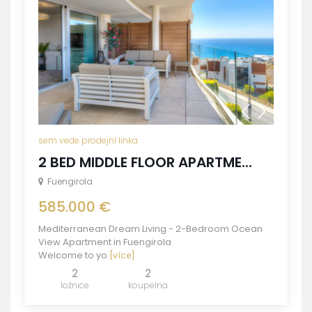
sem vede prodejní linka
2 BED MIDDLE FLOOR APARTME...
Fuengirola
585.000 €
Mediterranean Dream Living - 2-Bedroom Ocean
View Apartment in Fuengirola
Welcome to yo
[více]
2
2
ložnice
koupelna