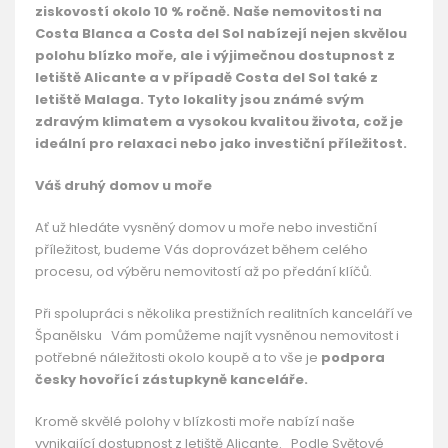
ziskovostí okolo 10 % ročně. Naše nemovitosti na
Costa Blanca a Costa del Sol nabízejí nejen skvělou
polohu blízko moře, ale i výjimečnou dostupnost z
letiště Alicante a v případě Costa del Sol také z
letiště Malaga. Tyto lokality jsou známé svým
zdravým klimatem a vysokou kvalitou života, což je
ideální pro relaxaci nebo jako investiční příležitost.
Váš druhý domov u moře
Ať už hledáte vysněný domov u moře nebo investiční
příležitost, budeme Vás doprovázet během celého
procesu, od výběru nemovitostí až po předání klíčů.
Při spolupráci s několika prestižních realitních kanceláří ve
Španělsku Vám pomůžeme najít vysněnou nemovitost i
potřebné náležitosti okolo koupě a to vše je
podpora
česky hovořící zástupkyně kanceláře.
Kromě skvělé polohy v blízkosti moře nabízí naše
vynikající dostupnost z letiště Alicante. Podle Světové