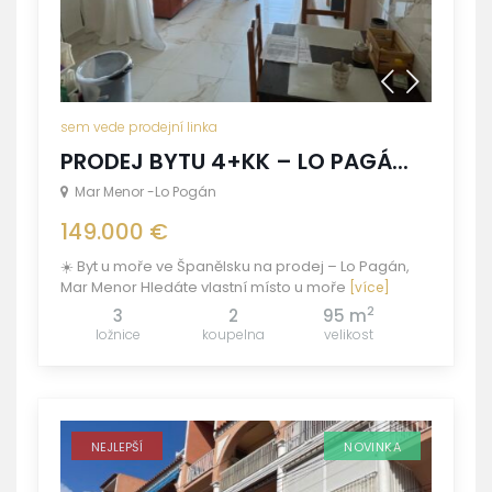
sem vede prodejní linka
PRODEJ BYTU 4+KK – LO PAGÁ...
Mar Menor -Lo Pogán
149.000 €
☀️ Byt u moře ve Španělsku na prodej – Lo Pagán,
Mar Menor Hledáte vlastní místo u moře
[více]
2
3
2
95 m
ložnice
koupelna
velikost
NEJLEPŠÍ
NOVINKA