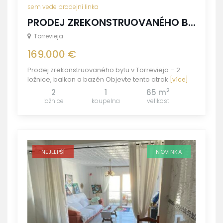
sem vede prodejní linka
PRODEJ ZREKONSTRUOVANÉHO B...
Torrevieja
169.000 €
Prodej zrekonstruovaného bytu v Torrevieja – 2
ložnice, balkon a bazén Objevte tento atrak
[více]
2
2
1
65 m
ložnice
koupelna
velikost
NEJLEPŠÍ
NOVINKA