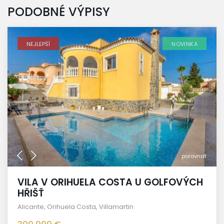
PODOBNÉ VÝPISY
NEJLEPŠÍ
NOVINKA
porovnat
VILA V ORIHUELA COSTA U GOLFOVÝCH
HŘIŠŤ
Alicante
,
Orihuela Costa
,
Villamartin