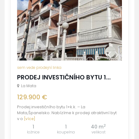
sem vede prodejní linka
PRODEJ INVESTIČNÍHO BYTU 1...
La Mata
129.900 €
Prodej investičního bytu 1+k.k. – La
Mata,Španelsko. Nabízíme k prodeji atraktivní byt
v o
[více]
2
1
1
40 m
ložnice
koupelna
velikost