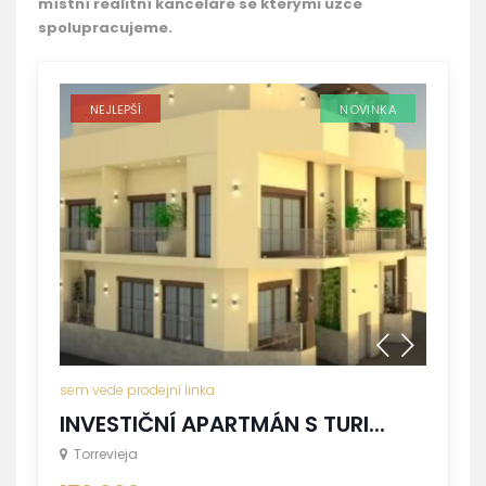
místní realitní kanceláře se kterými úzce
spolupracujeme.
NEJLEPŠÍ
NOVINKA
sem vede prodejní linka
INVESTIČNÍ APARTMÁN S TURI...
Torrevieja