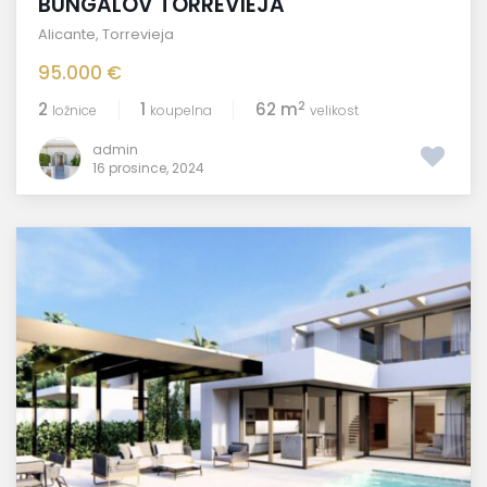
BUNGALOV TORREVIEJA
Alicante
,
Torrevieja
95.000 €
2
2
1
62 m
ložnice
koupelna
velikost
admin
16 prosince, 2024