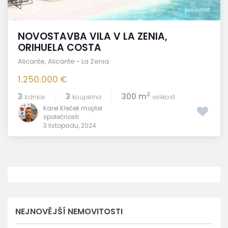
porovnat
NOVOSTAVBA VILA V LA ZENIA,
ORIHUELA COSTA
Alicante
,
Alicante - La Zenia
1.250.000 €
2
3
3
300 m
ložnice
koupelna
velikost
Karel Křeček majitel
společnosti
3 listopadu, 2024
NEJNOVĚJŠÍ NEMOVITOSTI