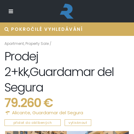
POKROČILÉ VYHLEDÁVÁNÍ
Apartment
,
Property Sale
/
Prodej
2+kk,Guardamar del
Segura
79.260 €
Alicante
,
Guardamar del Segura
přidat do oblíbených
vytisknout