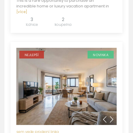
This is a rare opportunity to purchase an
incredible home or luxury vacation apartment in
[více]
3
2
ložnice
koupelna
NEJLEPŠÍ
NOVINKA
sem vede prodejní linka