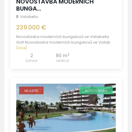
NOVOSTAVBA MODERNÍCH
BUNGA...
Vistabella
239.000 €
Novostavba moderních bungalovů ve Vistabella
Golf Novostavba moderních bungalovů ve Vistab
[více]
2
2
90 m
ložnice
velikost
NEJLEPŠÍ
NOVOSTAVBA